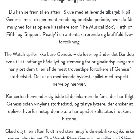
Du kan se frem til en aften i Skive med et levende tilbageblik på
Genesis’ mest eksperimenterende og poetiske periode, hvor du får
mulighed for at opleve klassikere som ’The Musical Box’, ’Firth of
Fifth’ og ’Supper’s Ready’ i en autentisk, rørende og kraftfuld live-
fortolkning.
The Watch spiller ikke bare Genesis – de lever og ånder det Bandets
evne til at indfange både lyd og stemning fra originalindspilningerne
har gjort dem til en af de mest troværdige fortolkere af Genesis’
storhedstid. Det er en medrivende hyldest, spillet med respekt,
nerve og nærvær.
Koncerten henvender sig både til de inkarnerede fans, der har fulgt
Genesis siden vinylens storhedstid, og til nye lyttere, der ønsker at
opleve, hvorfor netop denne æra har opnået kultstatus i rockens
historie.
Glæd dig til en aften fyldt med stemningsfulde øjeblikke og ikoniske
sange, når showet ’The Watch Plays Genesis’ udspiller sig i Skive