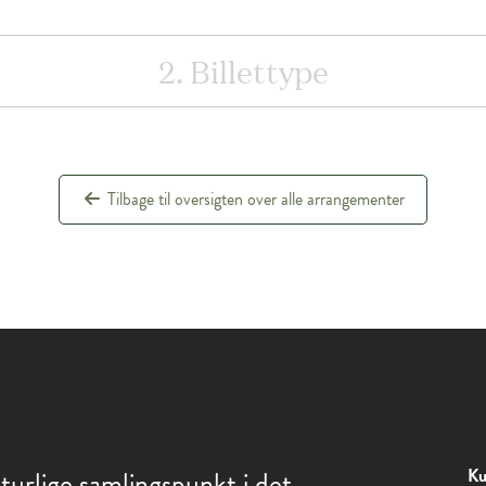
2. Billettype
Tilbage til oversigten over alle arrangementer
Ku
turlige samlingspunkt i det