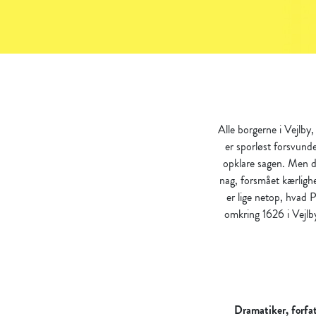
Alle borgerne i Vejlby,
er sporløst forsvund
opklare sagen. Men da
nag, forsmået kærligh
er lige netop, hvad
omkring 1626 i Vejl
b
Dramatiker, forfat