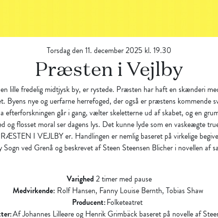
Torsdag den 11. december 2025 kl. 19.30
Præsten i Vejlby
 en lille fredelig midtjysk by, er rystede. Præsten har haft
en
skænderi
med 
et. Byens nye og uerfarne herrefoged, der også er præstens kommende svig
 efterforskningen går i gang, vælter skeletterne ud af skabet, og en gr
ed og flosset moral ser dagens lys. Det kunne lyde som en vaskeægte tr
 PRÆSTEN I VEJLBY er. Handlingen er nemlig baseret på virkelige begive
y Sogn ved Grenå og beskrevet af Steen Steensen Blicher i novellen af 
Varighed
2 timer med pause
Medvirkende:
Rolf Hansen, Fanny Louise Bernth, Tobias Shaw
Producent:
Folketeatret
ter:
Af Johannes Lilleøre og Henrik
Grimbäck
baseret på novelle af Stee