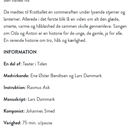
den vished fra”
De mødtes til Kratballet en sommeraften under lysende stjerner og
lanterner. Allerede i det første blik lå en viden om alt den glæde,
smerte, varme og håbløshed de sammen skulle gennemleve. Sangen
om Oda og Anton er en historie for de unge, de gamle, ja for alle.
En rørende historie om tro, håb og kærlighed.
INFORMATION
En del af:
Teater i Tiden
Medvirkende:
Ene Øster Bendtsen og Lars Dammark
Instruktion:
Rasmus Ask
Manuskript:
Lars Dammark
Komponist:
Johannes Smed
Varighed:
75 min. u/pause