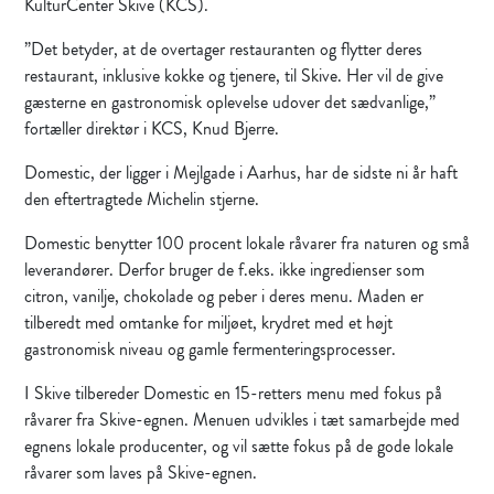
KulturCenter Skive (KCS).
”Det betyder, at de overtager restauranten og flytter deres
restaurant, inklusive kokke og tjenere, til Skive. Her vil de give
gæsterne en gastronomisk oplevelse udover det sædvanlige,”
fortæller direktør i KCS, Knud Bjerre.
Domestic, der ligger i Mejlgade i Aarhus, har de sidste ni år haft
den eftertragtede Michelin stjerne.
Domestic benytter 100 procent lokale råvarer fra naturen og små
leverandører. Derfor bruger de f.eks. ikke ingredienser som
citron, vanilje, chokolade og peber i deres menu. Maden er
tilberedt med omtanke for miljøet, krydret med et højt
gastronomisk niveau og gamle fermenteringsprocesser.
I Skive tilbereder Domestic en 15-retters menu med fokus på
råvarer fra Skive-egnen. Menuen udvikles i tæt samarbejde med
egnens lokale producenter, og vil sætte fokus på de gode lokale
råvarer som laves på Skive-egnen.