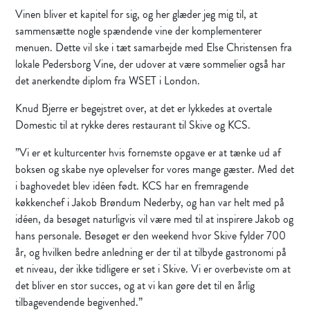
Vinen bliver et kapitel for sig, og her glæder jeg mig til, at
sammensætte nogle spændende vine der komplementerer
menuen. Dette vil ske i tæt samarbejde med Else Christensen fra
lokale Pedersborg Vine, der udover at være sommelier også har
det anerkendte diplom fra WSET i London.
Knud Bjerre er begejstret over, at det er lykkedes at overtale
Domestic til at rykke deres restaurant til Skive og KCS.
”Vi er et kulturcenter hvis fornemste opgave er at tænke ud af
boksen og skabe nye oplevelser for vores mange gæster. Med det
i baghovedet blev idéen født. KCS har en fremragende
køkkenchef i Jakob Brøndum Nederby, og han var helt med på
idéen, da besøget naturligvis vil være med til at inspirere Jakob og
hans personale. Besøget er den weekend hvor Skive fylder 700
år, og hvilken bedre anledning er der til at tilbyde gastronomi på
et niveau, der ikke tidligere er set i Skive. Vi er overbeviste om at
det bliver en stor succes, og at vi kan gøre det til en årlig
tilbagevendende begivenhed.”